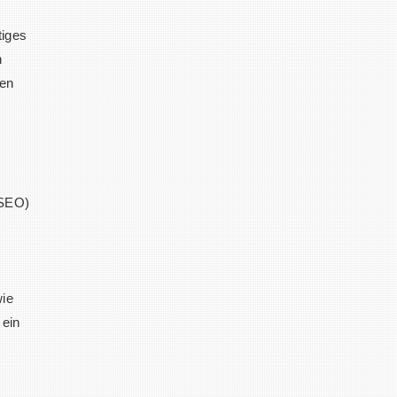
tiges
n
ren
(SEO)
wie
 ein