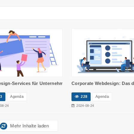
r leistungsorientierten Infrastruktur
ign-Services für Unternehmen: Stärken Sie Ihre Marke in der
Corporate Webdesign: Das di
3
Agenda
228
Agenda
08-24
2024-08-24
Mehr Inhalte laden