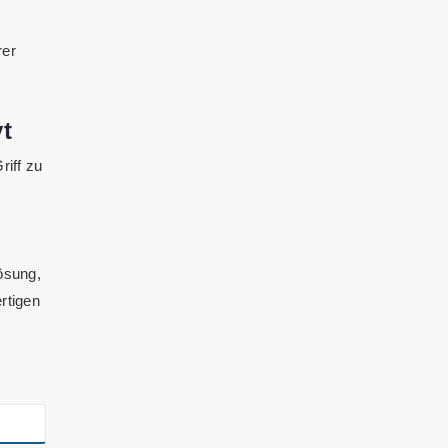
rer
t
riff zu
ösung,
rtigen