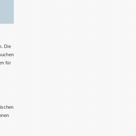
n. Die
rsuchen
en für
wischen
ionen